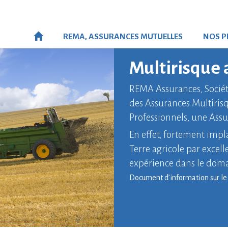
REMA
, ASSURANCES MUTUELLES
NOS
P
Multirisque 
REMA Assurances, Sociét
des Assurances Multirisq
Professionnels, une Assu
En effet, fortement impl
Terre agricole par excel
expérience dans le doma
Document d’information sur le 