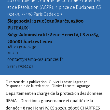
au contrôle de l’Autorité de Contrôle Prudentiel
et de Résolution (ACPR), 4 place de Budapest, CS
92459, 75436 Paris Cedex 09
Siege social :
2 rue Jean Jaurès, 92800
PUTEAUX
.
Siège Administratif :
8 rue Henri IV, CS 20263,
28008 Chartres Cedex
Tél : 02 37 84 04 50
Email :
contact@rema-assurances.fr
Siren : 775626377
Directeur de la publication : Olivier Lacoste Lagrange
Responsable de la rédaction : Olivier Lacoste Lagrange
Département en charge de la protection des données :
REMA – Direction « gouvernance et qualité de la
donnée » 8 rue Henri IV, CS 20263, 28008 CHARTRES